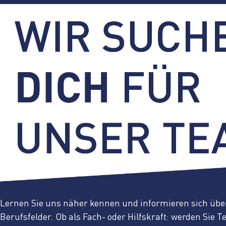
Lernen Sie uns näher kennen und informieren sich über
Berufsfelder. Ob als Fach- oder Hilfskraft: werden Sie T