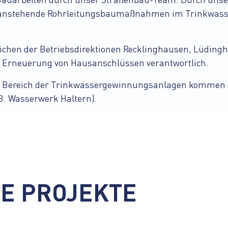
 Bauarbeiten durch unser Straßenbau-Team. Durch uns
age, anstehende Rohrleitungsbaumaßnahmen im Trinkwas
eichen der Betriebsdirektionen Recklinghausen, Lüdin
nd Erneuerung von Hausanschlüssen verantwortlich.
m Bereich der Trinkwassergewinnungsanlagen kommen se
B. Wasserwerk Haltern).
E PROJEKTE