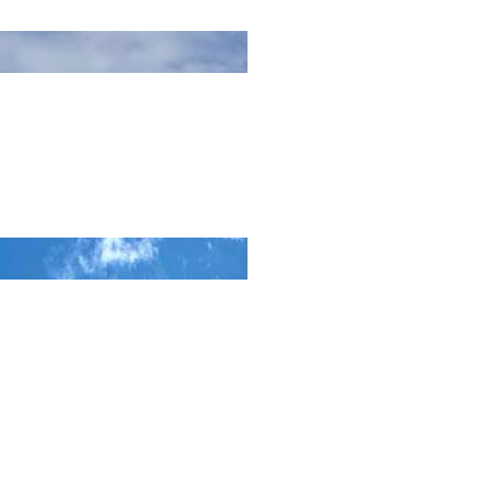
. Hier wurde eine alte DN 1800
2.000m³ Boden ausgehoben
eitung auf einer Länge von rund
n offener Bauweise, eine
ührung .