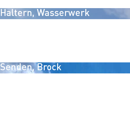
Haltern, Wasserwerk
Haltern, Wasserwerk
Die Sanierung einer Reinwasserleitung am Wasserwerk Haltern
Filterablaufleitung aus Stahlbeton ausgebaut. Dafür mussten 
werden.
Senden, Brock
Senden, Brock
Hier wird in offener Bauweise die neue DN400er Stahltransportl
4,5 km verlegt. Unter anderem kommt hier eine Bachkreuzung i
Bahnpressung sowie ein Microtunneling unter der A43 zur Ausf