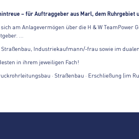
mintreue – für Auftraggeber aus Marl, dem Ruhrgebiet 
 sich am Anlagevermögen über die H & W TeamPower Gm
itgeber. …
, Straßenbau, Industriekaufmann/-frau sowie im dual
sten in ihrem jeweiligen Fach!
ruckrohrleitungsbau
·
Straßenbau
·
Erschließung
(im Ru